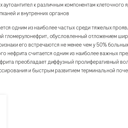
 аутоантител к различным компонентам клеточного я
каней и внутренних органов
ется одним из наиболее частых среди тяжелых прояв
й гломерулонефрит, обусловленный отложением широ
ризнаки его встречаются не менее чем у 50% больных 
ого нефрита считается одним из наиболее важных пр
фрита преобладает диффузный пролиферативный вол
ссирования и быстрым развитием терминальной поче