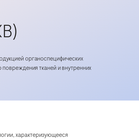
КВ)
родукцией органоспецифических
о повреждения тканей и внутренних
логии, характеризующееся