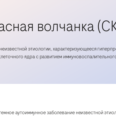
асная волчанка (С
неизвестной этиологии, характеризующееся гиперп
клеточного ядра с развитием иммуновоспалительног
темное аутоиммунное заболевание неизвестной этио