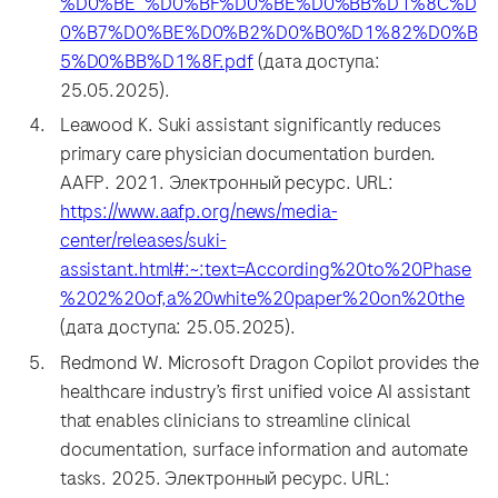
%D0%BE_%D0%BF%D0%BE%D0%BB%D1%8C%D
0%B7%D0%BE%D0%B2%D0%B0%D1%82%D0%B
5%D0%BB%D1%8F.pdf
(дата доступа:
25.05.2025).
Leawood K. Suki assistant significantly reduces
primary care physician documentation burden.
AAFP. 2021. Электронный ресурс. URL:
https://www.aafp.org/news/media-
center/releases/suki-
assistant.html#:~:text=According%20to%20Phase
%202%20of,a%20white%20paper%20on%20the
(дата доступа: 25.05.2025).
Redmond W. Microsoft Dragon Copilot provides the
healthcare industry’s first unified voice AI assistant
that enables clinicians to streamline clinical
documentation, surface information and automate
tasks. 2025. Электронный ресурс. URL: