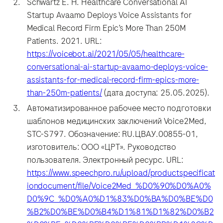
Schwartz E. H. Healthcare Conversational AI
Startup Avaamo Deploys Voice Assistants for
Medical Record Firm Epic’s More Than 250M
Patients. 2021. URL:
https://voicebot.ai/2021/05/05/healthcare-
conversational-ai-startup-avaamo-deploys-voice-
assistants-for-medical-record-firm-epics-more-
than-250m-patients/
(дата доступа: 25.05.2025).
Автоматизированное рабочее место подготовки
шаблонов медицинских заключений Voice2Med,
STC-S797. Обозначение: RU.ЦВАУ.00855-01,
изготовитель: ООО «ЦРТ». Руководство
пользователя. Электронный ресурс. URL:
https://www.speechpro.ru/upload/productspecificat
iondocument/file/Voice2Med_%D0%90%D0%A0%
D0%9C_%D0%A0%D1%83%D0%BA%D0%BE%D0
%B2%D0%BE%D0%B4%D1%81%D1%82%D0%B2