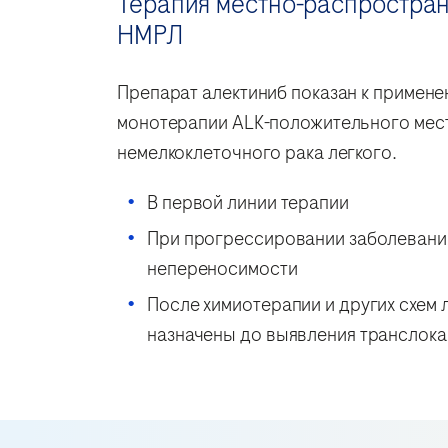
Терапия местно-распростран
НМРЛ
Препарат алектиниб показан к примене
монотерапии ALK-положительного мес
немелкоклеточного рака легкого.
В первой линии терапии
При прогрессировании заболевания
непереносимости
После химиотерапии и других схем 
назначены до выявления транслока