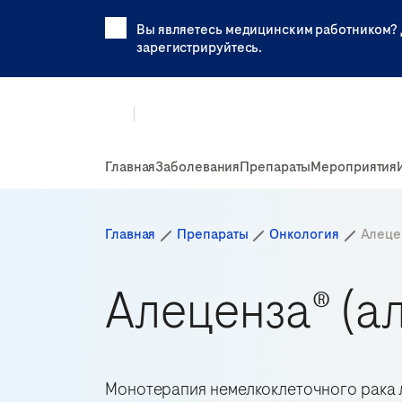
Вы являетесь медицинским работником? 
зарегистрируйтесь.
Главная
Заболевания
Препараты
Мероприятия
Главная
Препараты
Онкология
Алеце
Алеценза® (а
Монотерапия немелкоклеточного рака 