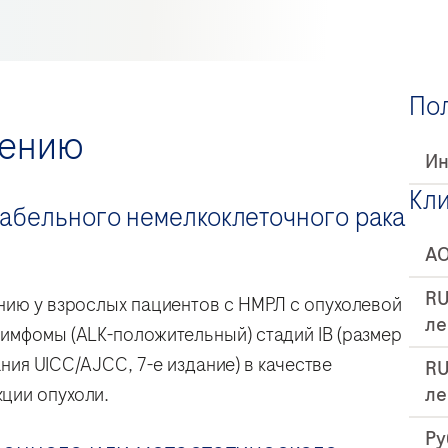
По
нению
Ин
Кл
абельного немелкоклеточного рака
А
RU
нию у взрослых пациентов с НМРЛ с опухолевой
ле
имфомы (ALK-положительный) стадий IB (размер
вания UICC/AJCC, 7-е издание) в качестве
RU
ле
ции опухоли.
Ру