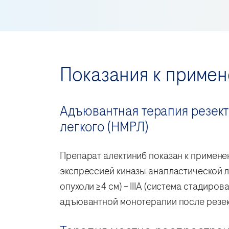
Показания к приме
Адъювантная терапия резект
легкого (НМРЛ)
Препарат алектиниб показан к примене
экспрессией киназы анапластической л
опухоли ≥4 см) – IIIA (система стадиро
адъювантной монотерапии после резек