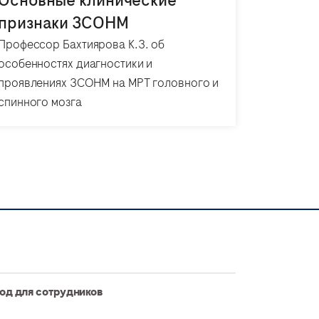
Основные клинические
признаки ЗСОНМ
Профессор Бахтиярова К.З. об
особенностях диагностики и
проявлениях ЗСОНМ на МРТ головного и
спинного мозга
од для сотрудников