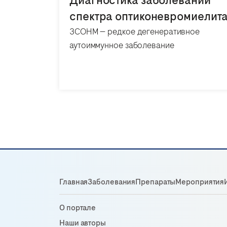
Диагностика заболеваний
спектра оптиконевромиелит
ЗСОНМ — редкое дегенеративное
аутоиммунное заболевание
Главная
Заболевания
Препараты
Мероприятия
О портале
Наши авторы