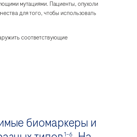
рующими мутациями. Пациенты, опухоли
чества для того, чтобы использовать
наружить соответствующие
чимые биомаркеры и
разных типов
. На
1–6