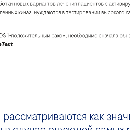
аботки новых вариантов лечения пациентов с активи
генных киназ, нуждаются в тестировании высокого ка
ROS1-положительным раком, необходимо сначала об
eTest
 рассматриваются как зна
 в случае опухолей самых 