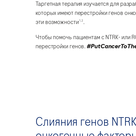
Таргетная терапия изучается для разр
которых имеют перестройки генов онко
эти возможности
.
1,2
Чтобы помочь пациентам с NTRK- или 
перестройки генов.
#PutCancerToTh
Слияния генов NTRK
онкогенные факторы