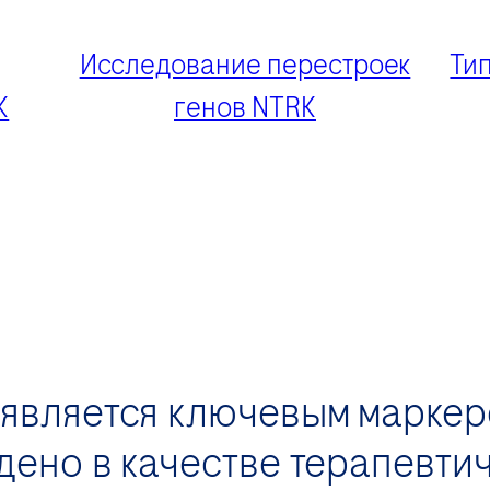
Исследование перестроек
Ти
K
генов NTRK
является ключевым маркер
ждено в качестве терапевт