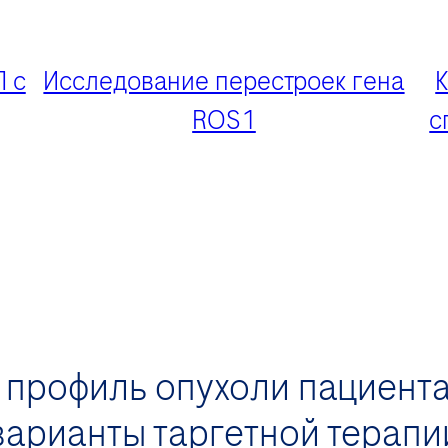
 с
Исследование перестроек гена
К
ROS1
с
 профиль опухоли пациента
варианты таргетной терапи