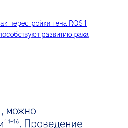
ак перестройки гена ROS1
пособствуют развитию рака
, можно
и
. Проведение
14–16