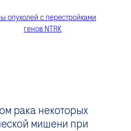
пы опухолей с перестройками
генов NTRK
ом рака некоторых
ической мишени при