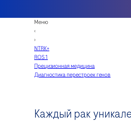
Меню
‹
›
NTRK+
ROS1
Прецизионная медицина
Диагностика перестроек генов
Каждый рак уникале