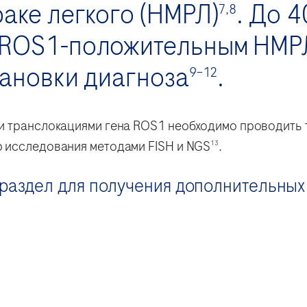
аке легкого (НМРЛ)
. До 
7,8
ROS1-положительным НМРЛ
ановки диагноза
.
9–12
и транслокациями гена ROS1 необходимо проводить
 исследования методами FISH и NGS
.
13
раздел для получения дополнительных