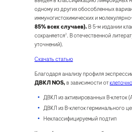
введен в классификацию лимфоидных но
одному из других обособленных вариа
иммуногистохимических и молекулярно
85% всех случаев).
В 5-м издании к
сохраняется
. В отечественной литера
2
уточнений).
Скачать статью
Благодаря анализу профиля экспрессии
ДВКЛ NOS,
в зависимости от
клеточн
ДВКЛ из активированных В-клеток (
ДВКЛ из В-клеток герминального це
Неклассифицируемый подтип