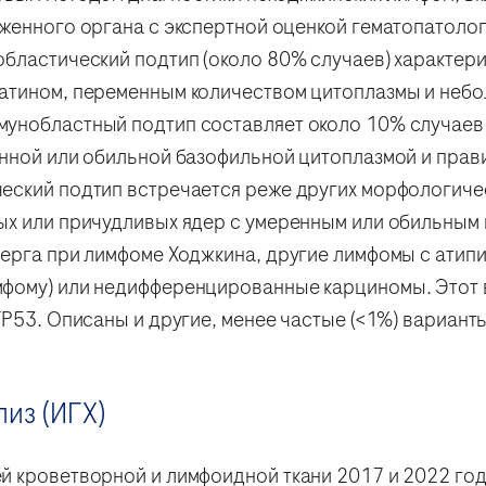
аженного органа с экспертной оценкой гематопатоло
бластический подтип (около 80% случаев) характериз
атином, переменным количеством цитоплазмы и неб
унобластный подтип составляет около 10% случаев 
енной или обильной базофильной цитоплазмой и пра
еский подтип встречается реже других морфологичес
ых или причудливых ядер с умеренным или обильным 
ерга при лимфоме Ходжкина, другие лимфомы с атип
фому) или недифференцированные карциномы. Этот в
TP53. Описаны и другие, менее частые (<1%) вариан
из (ИГХ)
й кроветворной и лимфоидной ткани 2017 и 2022 го