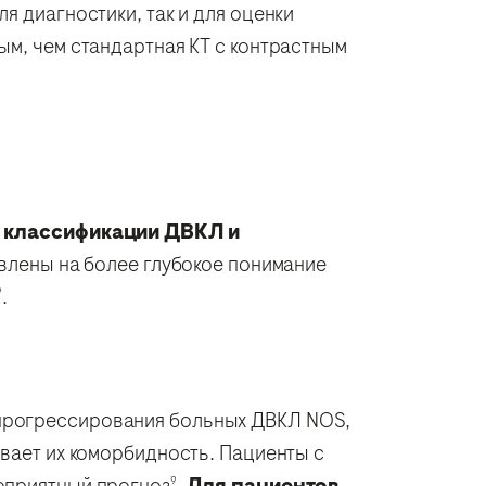
я диагностики, так и для оценки
ым, чем стандартная КТ с контрастным
 классификации ДВКЛ и
лены на более глубокое понимание
.
9
прогрессирования больных ДВКЛ NOS,
ывает их коморбидность. Пациенты с
гоприятный прогноз
.
Для пациентов
9