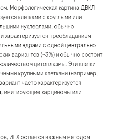
гом. Морфологическая картина ДВКЛ
уется клетками с круглыми или
ольшими нуклеолами, обычно
и характеризуется преобладанием
вильными ядрами с одной центрально
ких вариантов (~3%) и обычно состоит
количеством цитоплазмы. Эти клетки
ичными крупными клетками (например,
ариант часто характеризуется
ты, имитирующие карциномы или
дов, ИГХ остается важным методом