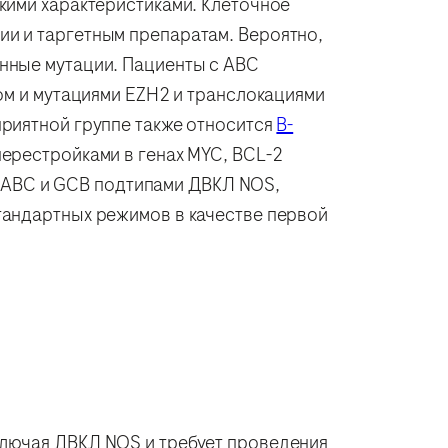
кими характеристиками. Клеточное
и и таргетным препаратам. Вероятно,
нные мутации. Пациенты c ABC
ом и мутациями EZH2 и транслокациями
приятной группе также относится
В-
перестройками в генах MYC, BCL-2
ду ABC и GCB подтипами ДВКЛ NOS,
тандартных режимов в качестве первой
ключая ДВКЛ NOS и требует проведения