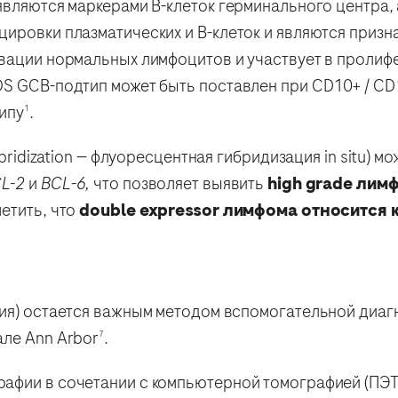
являются маркерами В-клеток герминального центра,
ировки плазматических и В-клеток и являются призн
вации нормальных лимфоцитов и участвует в пролифе
S GCB-подтип может быть поставлен при CD10+ / CD1
типу
.
1
ybridization — флуоресцентная гибридизация in situ) 
L-2
и
BCL-6,
что позволяет выявить
high grade лим
етить, что
double expressor лимфома относится 
сия) остается важным методом вспомогательной диаг
але Ann Arbor
.
7
афии в сочетании с компьютерной томографией (ПЭТ