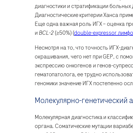
диагностики и стратификации больных
Диагностические критерии Ханса прим
Еще одна важная роль ИГХ – оценка пр
и
BCL-2
(≥50%) (
double-expressor лимф
Несмотря на то, что точность ИГХ-диаг
окрашивания, чего нет при GEP, с по
экспрессию онкогенов и генов-супресс
гематопатолога, ее трудно использова
геномики значение ИГХ постепенно ос
Молекулярно-генетический 
Молекулярная диагностика и классифи
органа. Соматические мутации вариабе