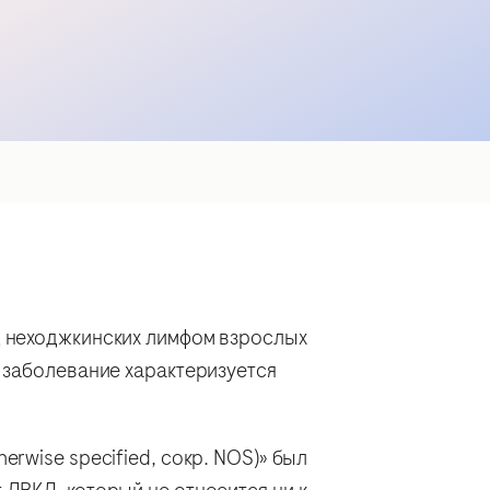
д неходжкинских лимфом взрослых
 заболевание характеризуется
rwise specified, сокр. NOS)» был