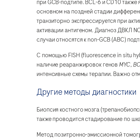
при GCB-подтипе. BCL-6 и CD10 также 
основном на поздней стадии дифференц
транзиторно экспрессируется при акти
активации антигеном. Диагноз ДВКЛ NO
случаи относятся к non-GCB (ABC) под
С помощью FISH (fluorescence in situ h
наличие реаранжировок генов
MYC
,
BC
интенсивные схемы терапии. Важно отм
Другие методы диагностики
Биопсия костного мозга (трепанобиоп
также проводится стадирование по шк
Метод позитронно-эмиссионной томогр