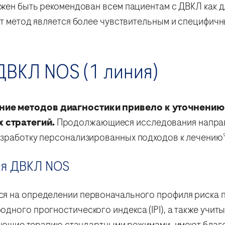
жен быть рекомендован всем пациентам с ДВКЛ как дл
от метод является более чувствительным и специфичн
ДВКЛ NOS (1 линия)
ние методов диагностики привело к уточнению
 стратегий.
Продолжающиеся исследования направ
азработку персонализированных подходов к лечению
ия ДВКЛ NOS
я на определении первоначального профиля риска 
дного прогностического индекса (IPI), а также учит
учающие терапию стандартными режимами, имеют бла