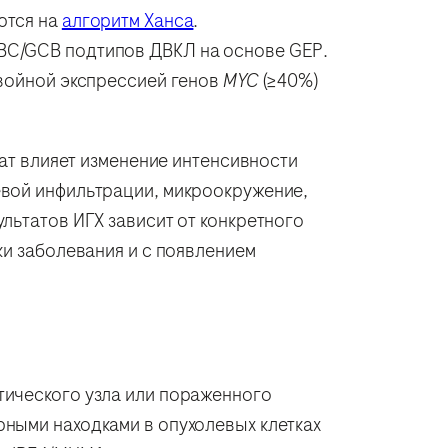
ются на
алгоритм Ханса
.
BC/GCB подтипов ДВКЛ на основе GEP.
двойной экспрессией генов
MYC
(≥40%)
тат влияет изменение интенсивности
евой инфильтрации, микроокружение,
льтатов ИГХ зависит от конкретного
ки заболевания и с появлением
тического узла или пораженного
рными находками в опухолевых клетках