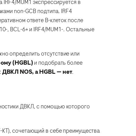
 а IRF4/MUM1 экспрессируется в
аками non-GCB подтипа. IRF4
ративном ответе В-клеток после
0-, BCL-6+ и IRF4/MUM1-. Остальные
можно определить отсутствие или
фому (HGBL)
и подобрать более
к ДВКЛ NOS, а HGBL — нет
.
ностики ДВКЛ, с помощью которого
-КТ), сочетающий в себе преимущества