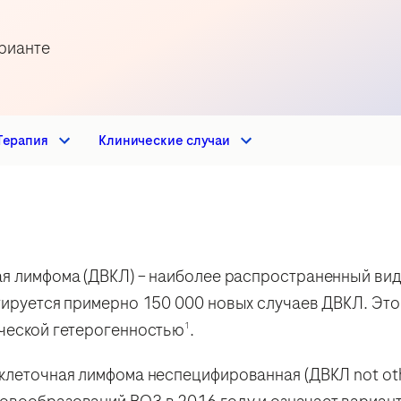
рианте
Терапия
Клинические случаи
ая лимфома (ДВКЛ) – наиболее распространенный ви
тируется примерно 150 000 новых случаев ДВКЛ. Это
ической гетерогенностью
.
1
клеточная лимфома неспецифированная (ДВКЛ not othe