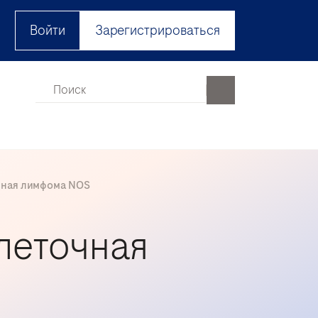
Войти
Зарегистрироваться
чная лимфома NOS
леточная