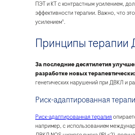
ПЭТ и КТ с контрастным усилением, дол
эффективности терапии. Важно, что эт
усилением
.
8
Принципы терапии 
За последние десятилетия улучше
разработке новых терапевтических
генетических нарушений при ДВКЛ и р
Риск-адаптированная терап
Риск-адаптированная терапия
опираетс
например, с использованием междунаро
ДВКЛ NOS низкого риска (IPI <2), пол