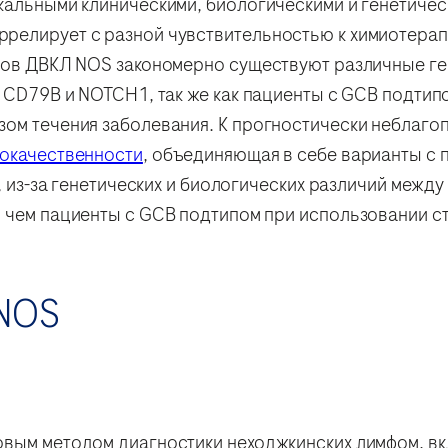
кальными клиническими, биологическими и генетичес
релирует с разной чувствительностью к химиотерапи
ипов ДВКЛ NOS закономерно существуют различные ге
, CD79B и NOTCH1, так же как пациенты с GCB подтип
ом течения заболевания. К прогностически неблаго
локачественности
, объединяющая в себе варианты с 
и, из-за генетических и биологических различий меж
, чем пациенты с GCB подтипом при использовании с
 NOS
овым методом диагностики неходжкинских лимфом, в