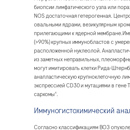
биопсии лимфатического узла или пор
NOS достаточная гетерогенная. Центро
овальными ядрами, везикулярным хром
прилегающими к ядерной мембране.Имм
(>90%) крупных иммунобластов с умер
расположенной нуклеолой. Анапластич
из заметных неправильных, плеоморфн
могут имитировать клетки Рида-Штернб
анапластическую крупноклеточную лим
экспрессией CD30 и мутациями в гене 
саркомы
.
4
Иммуногистохимический анал
Согласно классификациям ВОЗ опухоле