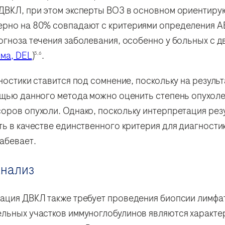
 ДВКЛ, при этом эксперты ВОЗ в основном ориентиру
ерно на 80% совпадают с критериями определения A
огноза течения заболевания, особенно у больных с 
ома, DEL
)
.
5,6
ностики ставится под сомнение, поскольку на резуль
мощью данного метода можно оценить степень опухол
оров опухоли. Однако, поскольку интерпретация резу
ть в качестве единственного критерия для диагности
лабевает.
анализ
кация ДВКЛ также требует проведения биопсии лимфа
льных участков иммуноглобулинов являются характе