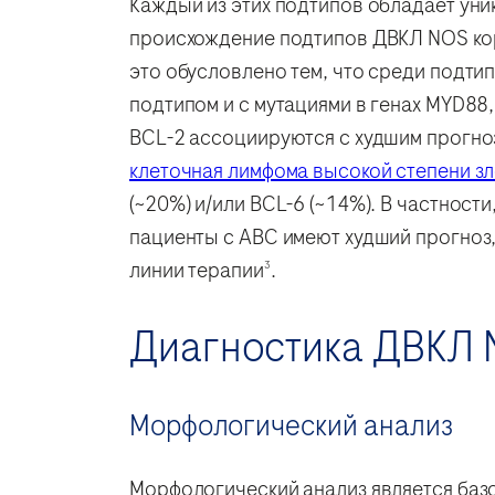
Каждый из этих подтипов обладает уни
происхождение подтипов ДВКЛ NOS кор
это обусловлено тем, что среди подт
подтипом и с мутациями в генах MYD88
BCL-2 ассоциируются с худшим прогноз
клеточная лимфома высокой степени з
(~20%) и/или BCL-6 (~14%). В частност
пациенты с ABC имеют худший прогноз
линии терапии
.
3
Диагностика ДВКЛ
Морфологический анализ
Морфологический анализ является баз