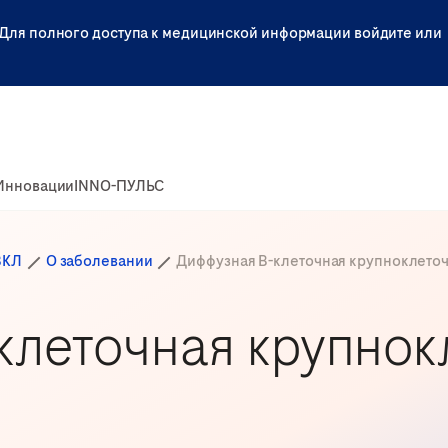
Для полного доступа к медицинской информации войдите или
Инновации
INNO-ПУЛЬС
ВКЛ
О заболевании
Диффузная В-клеточная крупноклето
клеточная крупнок