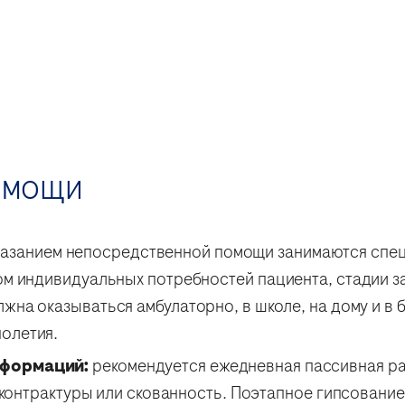
омощи
азанием непосредственной помощи занимаются спец
м индивидуальных потребностей пациента, стадии за
лжна оказываться амбулаторно, в школе, на дому и в 
олетия.
еформаций:
рекомендуется ежедневная пассивная ра
ь контрактуры или скованность. Поэтапное гипсовани