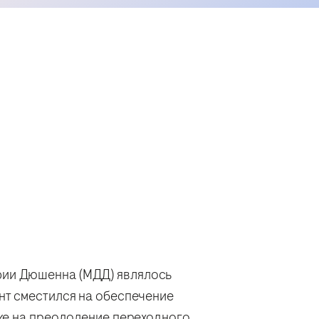
фии Дюшенна (МДД) являлось
нт сместился на обеспечение
кже на преодоление переходного