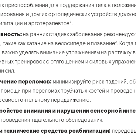
х приспособлений для поддержания тела в положении
ирования и других ортопедических устройств должн
илитации и эрготерапевтов
.
2
вность:
на ранних стадиях заболевания рекомендую
такие как катание на велосипеде и плавание
. Когда
2
важно уделять внимание упражнениям на растяжку в
сивных тренировок с отягощением и силовых упражне
и сил.
чение переломов:
минимизируйте риск падений, о
 помощи при переломах трубчатых костей и проведе
к самостоятельному передвижению.
ройстве внимания и нарушении сенсорной инте
 проведения тщательного обследования.
 технические средства реабилитации:
передовы