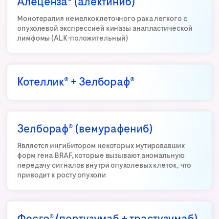
Алеценза® (алектиниб)
Монотерапия немелкоклеточного рака легкого с
опухолевой экспрессией киназы анапластической
лимфомы (ALK-положительный)
Котеллик® + Зелбораф®
Зелбораф® (вемурафениб)
Является ингибитором некоторых мутировавших
форм гена BRAF, которые вызывают аномальную
передачу сигналов внутри опухолевых клеток, что
приводит к росту опухоли
Фесго® (пертузумаб + трастузумаб)