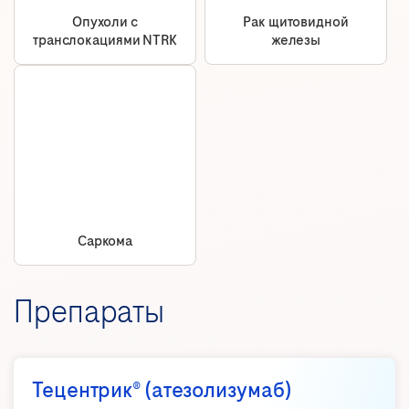
Опухоли с
Рак щитовидной
транслокациями NTRK
железы
Саркома
Препараты
Тецентрик® (атезолизумаб)