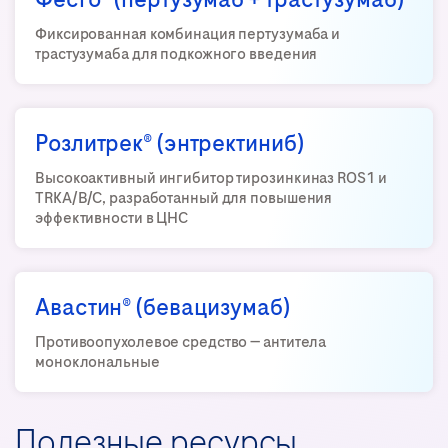
Фиксированная комбинация пертузумаба и
трастузумаба для подкожного введения
Розлитрек® (энтректиниб)
Высокоактивный ингибитор тирозинкиназ ROS1 и
TRKA/B/C, разработанный для повышения
эффективности в ЦНС
Авастин® (бевацизумаб)
Противоопухолевое средство — антитела
моноклональные
Полезные ресурсы