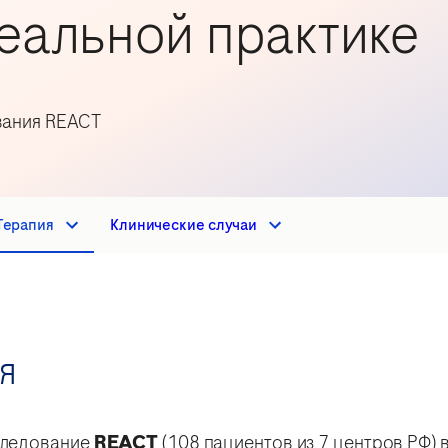
еальной практике
вания REACT
Терапия
Клинические случаи
я
следование
REACT
(108 пациентов из 7 центров РФ)