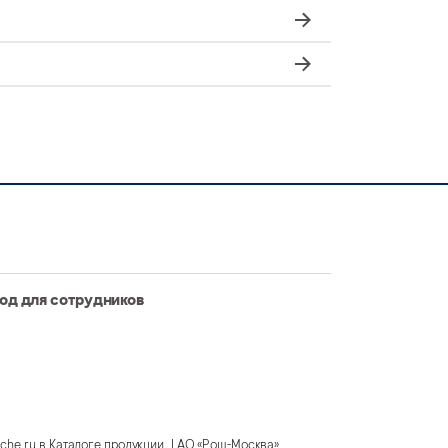
од для сотрудников
he.ru в Каталоге продукции. | АО «Рош-Москва»,