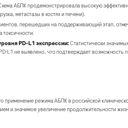
хема АБПК продемонстрировала высокую эффективно
узка, метастазы в костях и печени).
иентов, перешедших на поддерживающий этап, отме
а токсичности.
уровня PD-L1 экспрессии:
Статистически значимых
 PD-L1 не выявлено, что подтверждает возможность 
о применение режима АБПК в российской клиническо
ием и значимое увеличение продолжительности жиз