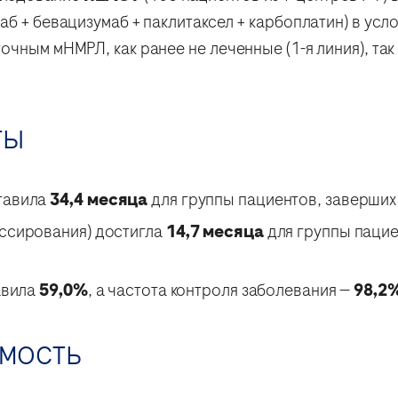
б + бевацизумаб + паклитаксел + карбоплатин) в усл
очным мНМРЛ, как ранее не леченные (1-я линия), та
ты
тавила
34,4 месяца
для группы пациентов, заверших
ссирования) достигла
14,7 месяца
для группы пацие
авила
59,0%
, а частота контроля заболевания —
98,2
имость