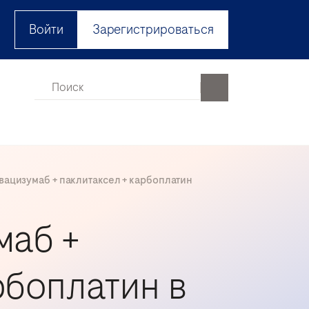
Войти
Зарегистрироваться
вацизумаб + паклитаксел + карбоплатин
маб +
рбоплатин в