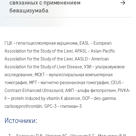
связанных с применением
бевацизумаба
ГЦК – гепатоцеллюлярная карцинома, EASL – European
Association for the Study of the Liver, APASL – Asian-Pacific
Association for the Study of the Liver, AASLD – American
Association for the Study of Liver Disease, УЗИ – ультразвуковое
исследование, МСКТ – мультиспиральная компьютерная
томография, МРТ – магнитно-резонансная томография, CEUS –
Contrast-Enhanced Ultrasound, АФП – альфа-фетопротеин, PIVKA-
II — protein induced by vitamin K absence, DCP – des-gamma
carboxyprothrombin, GPC-3 – глипикан-3
Источники: