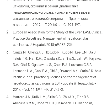
Балахнин П.В.. Шмелев АС.. Шачинов Е.Г.. Малькевич В.И.
Этиология, скрининг и ранняя диагностика
гепатоцеллюлярного рака: успехи и новые вызовы,
связанные с эпидемией ожирения. — Практическая
онкология. — 2019. — Т. 20. № з. — С. 194-197.
European Association for the Study of the Liver. EASL Clinical
Practice Guidelines: Management of hepatocellular
carcinoma. J. Hepatol. 2018;69:182–236.
Omata M., Cheng A.L., Kokudo N., Kudo M., Lee J.M., Jia J.,
Tateishi R., Han K.H., Chawla Y.K., Shiina S., Jafri W., Payawal
D.A., Ohki T., Ogasawara S., Chen P.J., Lesmana C.R.A.,
Lesmana L.A., Gani R.A., Obi S., Dokmeci A.K., Sarin S.K. Asia-
Pacific clinical practice guidelines on the management of
hepatocellular carcinoma: a 2017 update // Hepatol Int. –
2017. – Vol. 11, № 4. – P. 317–370.
Marrero J.A., Kulik L.M., Sirlin C.B., Zhu A.X., Finn R.S.,
Abecassis M.M., Roberts L.R., Heimbach J.K. Diagnosis,