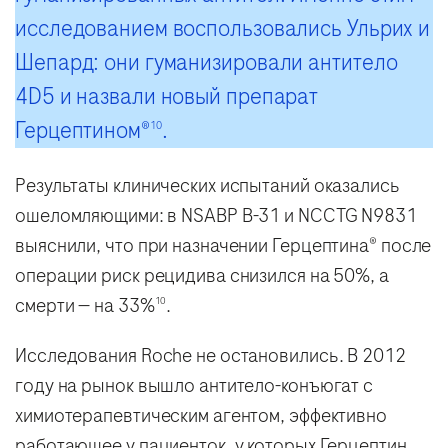
исследованием воспользовались Ульрих и
Шепард: они гуманизировали антитело
4D5 и назвали новый препарат
Герцептином®
.
10
Результаты клинических испытаний оказались
ошеломляющими: в NSABP B-31 и NCCTG N9831
выяснили, что при назначении Герцептина® после
операции риск рецидива снизился на 50%, а
смерти — на 33%
.
10
Исследования Roche не остановились. В 2012
году на рынок вышло антитело-конъюгат с
химиотерапевтическим агентом, эффективно
работающее у пациенток, у которых Герцептин