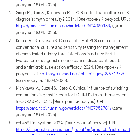
доступа: 18.04.2025).
Singh P., Jain S., Kushwaha R. Is PCR better than culture in TB
diagnosis: myth or reality? 2014. [Электронный ресурс]. URL:
https://pmc.ncbi.nlm.nih.gov/articles/PMC4080138/
(дата
доступа: 18.04.2025).
Kumar A., Srinivasan S. Clinical utility of PCR compared to
conventional culture and sensitivity testing for management
of complicated urinary tract infections in adults: Part II.
Evaluation of diagnostic concordance, discordant results,
and antimicrobial selection efficacy. 2024. [Электронный
ресурс]. URL:
https://pubmed.ncbi.nlm.nih.gov/39671979/
(дата доступа: 18.04.2025).
Nishikawa M., Suzuki S., Sato K. Clinical influence of switching
companion diagnostic tests for EGFR‐TKs from Therascreen
to COBAS v2. 2021. [Электронный ресурс]. URL:
https://pmc.ncbi.nlm.nih.gov/articles/PMC7952781/
(дата
доступа: 18.04.2025).
cobas® Liat System. 2024. [Электронный ресурс]. URL:
https://diagnostics.roche.com/global/en/products/instrument