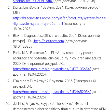
s/cobas-liat-ins-6050.html
(дата доступа: 18.04.2025).
Digital LightCycler® System. 2024. [Электронный ресурс].
URL:
https://diagnostics.roche.com/us/en/products/systems/digital
-lightcycler-system-sys-362.html
(дата доступа:
18.04.2025).
BioFire Diagnostics. Official website. 2024. [Электронный
ресурс]. URL:
http://biofiredx.com
(дата доступа:
18.04.2025).
Poritz M.A., Blaschke A.J. FilmArray respiratory panel:
accuracy and potential clinical utility in children and adults.
2020. [Электронный ресурс]. URL:
https://pmc.ncbi.nlm.nih.gov/articles/PMC7103684/
(дата
доступа: 18.04.2025).
FDA clears FilmArray® 2.0 system. 2015. [Электронный
ресурс]. URL:
https://pmc.ncbi.nlm.nih.gov/articles/PMC4652086/
(дата
доступа: 18.04.2025).
Jat M.Y., Amjad A., Fayyaz J. The BioFire® ME panel
demonstrates higher sensitivity than culture in detecting ABM