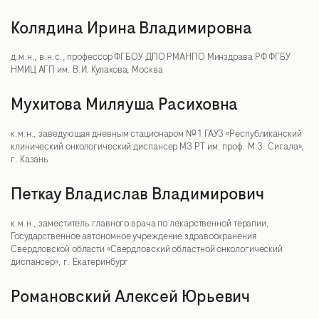
Колядина Ирина Владимировна
д.м.н., в.н.с., профессор ФГБОУ ДПО РМАНПО Минздрава РФ ФГБУ
НМИЦ АГП им. В.И. Кулакова, Москва
Мухитова Миляуша Расиховна
к.м.н., заведующая дневным стационаром №1 ГАУЗ «Республиканский
клинический онкологический диспансер МЗ РТ им. проф. М.З. Сигала»,
г. Казань
Петкау Владислав Владимирович
к.м.н., заместитель главного врача по лекарственной терапии,
Государственное автономное учреждение здравоохранения
Свердловской области «Свердловский областной онкологический
диспансер», г. Екатеринбург
Романовский Алексей Юрьевич