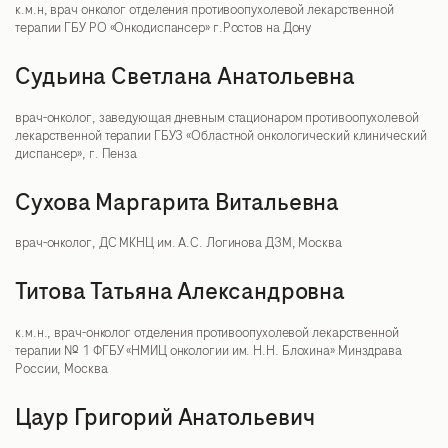
к.м.н, врач онколог отделения противоопухолевой лекарственной
терапии ГБУ РО «Онкодиспансер» г.Ростов на Дону
Судьина Светлана Анатольевна
врач-онколог, заведующая дневным стационаром противоопухолевой
лекарственной терапии ГБУЗ «Областной онкологический клинический
диспансер», г. Пенза
Сухова Маргарита Витальевна
врач-онколог, ДС МКНЦ им. А.С. Логинова ДЗМ, Москва
Титова Татьяна Александровна
к.м.н., врач-онколог отделения противоопухолевой лекарственной
терапии № 1 ФГБУ «НМИЦ онкологии им. Н.Н. Блохина» Минздрава
России, Москва
Цаур Григорий Анатольевич