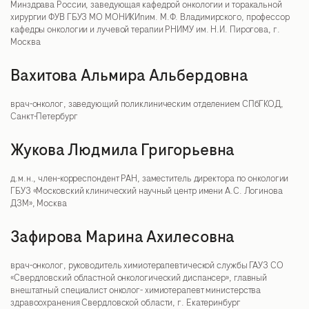
Минздрава России, заведующая кафедрой онкологии и торакальной
хирургии ФУВ ГБУЗ МО МОНИКИnим. М.Ф. Владимирского, профессор
кафедры онкологии и лучевой терапии РНИМУ им. Н.И. Пирогова, г.
Москва
Вахитова Альмира Альбердовна
врач-онколог, заведующий поликлиническим отделением СПбГКОД,
Санкт-Петербург
Жукова Людмила Григорьевна
д.м.н., член-корреспондент РАН, заместитель директора по онкологии
ГБУЗ «Московский клинический научный центр имени А.С. Логинова
ДЗМ», Москва
Зафирова Марина Ахилесовна
врач-онколог, руководитель химиотерапевтической службы ГАУЗ СО
«Свердловский областной онкологический диспансер», главный
внештатный специалист онколог- химиотерапевт министерства
здравоохранения Свердловской области, г. Екатеринбург