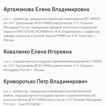
Артамонова Елена Владимировна
д.м.н., профессор, заведующая отделением химиотерапии №1 НИИ КО
им. Н.Н. Трапезникова ФГБУ «НМИЦ онкологииnим. Н.Н. Блохина»
Минздрава России, заведующая кафедрой онкологии и торакальной
хирургии ФУВ ГБУЗ МО МОНИКИnим. М.Ф. Владимирского, профессор
кафедры онкологии и лучевой терапии РНИМУ им. Н.И. Пирогова, г.
Москва
Коваленко Елена Игоревна
к.м.н., старший научный сотрудник отделения химиотерапии No1 НИИ КО
им. Н.Н. Трапезникова ФГБУ «НМИЦ онкологииnим. Н.Н. Блохина»
Минздрава России, г. Москва
Криворотько Петр Владимирович
д.м.н., профессор, заведующий отделением опухолей молочной
железы, ведущий научный сотрудник научного отделенияnопухолей
молочной железы ФГБУ «НМИЦ онкологии им. Н.Н. Петрова» Минздрава
России, г. Санкт-Петербург