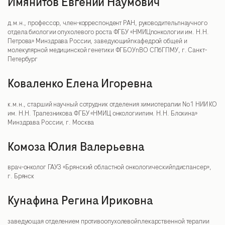
Имянитов Евгений Наумович
д.м.н., профессор, член-корреспондент РАН, руководительnнаучного
отдела биологии опухолевого роста ФГБУ «НМИЦnонкологии им. Н.Н.
Петрова» Минздрава России, заведующийnкафедрой общей и
молекулярной медицинской генетики ФГБОУnВО СПбГПМУ, г. Санкт-
Петербург
Коваленко Елена Игоревна
к.м.н., старший научный сотрудник отделения химиотерапии No1 НИИ КО
им. Н.Н. Трапезникова ФГБУ «НМИЦ онкологииnим. Н.Н. Блохина»
Минздрава России, г. Москва
Комоза Юлия Валерьевна
врач-онколог ГАУЗ «Брянский областной онкологическийnдиспансер»,
г. Брянск
Кунафина Регина Ириковна
заведующая отделением противоопухолевойnлекарственной терапии