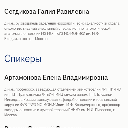
Сетдикова Галия Равилевна
д.м.н., руководитель отделения морфологической диагностики отдела
онкологии, главный внештатный специалистnпо патологической
анатомии в онкологии МЗ МО, ГБУЗ МО МОНИКИ им. М.Ф.
Владимирского, г. Москва
Спикеры
Артамонова Елена Владимировна
д.м.н., профессор, заведующая отделением химиотерапии №1 НИИ КО
им. Н.Н. Трапезникова ФГБУ «НМИЦ онкологииnим. Н.Н. Блохина»
Минздрава России, заведующая кафедрой онкологии и торакальной
хирургии ФУВ ГБУЗ МО МОНИКИnим. М.Ф. Владимирского, профессор
кафедры онкологии и лучевой терапии РНИМУ им. Н.И. Пирогова, г.
Москва