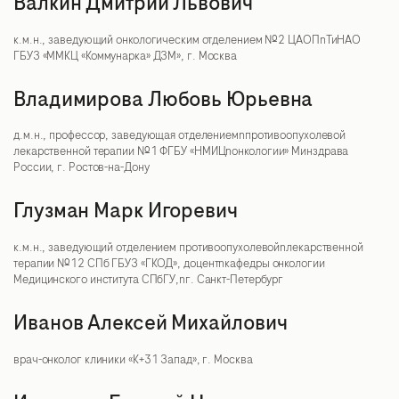
Валкин Дмитрий Львович
к.м.н., заведующий онкологическим отделением №2 ЦАОПnТиНАО
ГБУЗ «ММКЦ «Коммунарка» ДЗМ», г. Москва
Владимирова Любовь Юрьевна
д.м.н., профессор, заведующая отделениемnпротивоопухолевой
лекарственной терапии №1 ФГБУ «НМИЦnонкологии» Минздрава
России, г. Ростов-на-Дону
Глузман Марк Игоревич
к.м.н., заведующий отделением противоопухолевойnлекарственной
терапии №12 СПб ГБУЗ «ГКОД», доцентnкафедры онкологии
Медицинского института СПбГУ,nг. Санкт-Петербург
Иванов Алексей Михайлович
врач-онколог клиники «К+31 Запад», г. Москва