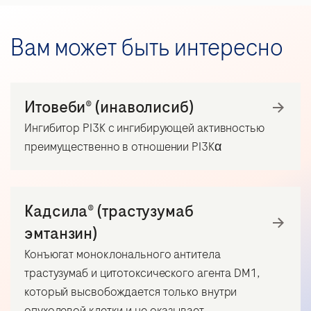
Вам может быть интересно
Итовеби® (инаволисиб)
Ингибитор PI3K с ингибирующей активностью
преимущественно в отношении PI3Kα
Кадсила® (трастузумаб
эмтанзин)
Конъюгат моноклонального антитела
трастузумаб и цитотоксического агента DM1,
который высвобождается только внутри
опухолевой клетки и не оказывает