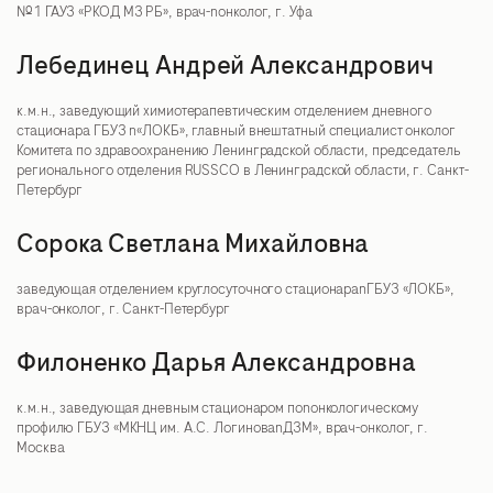
№1 ГАУЗ «РКОД МЗ РБ», врач-nонколог, г. Уфа
Лебединец Андрей Александрович
к.м.н., заведующий химиотерапевтическим отделением дневного
стационара ГБУЗ n«ЛОКБ», главный внештатный специалист онколог
Комитета по здравоохранению Ленинградской области, председатель
регионального отделения RUSSCO в Ленинградской области, г. Санкт-
Петербург
Сорока Светлана Михайловна
заведующая отделением круглосуточного стационараnГБУЗ «ЛОКБ»,
врач-онколог, г. Санкт-Петербург
Филоненко Дарья Александровна
к.м.н., заведующая дневным стационаром поnонкологическому
профилю ГБУЗ «МКНЦ им. А.С. ЛогиноваnДЗМ», врач-онколог, г.
Москва